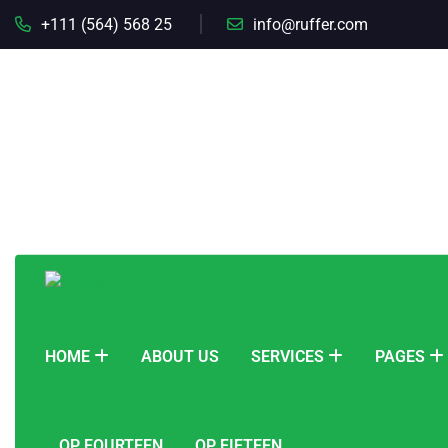
+111 (564) 568 25
info@ruffer.com
HOME
ABOUT US
SERVICES
PAGES
OP FOURTEEN
OP FIFTEEN