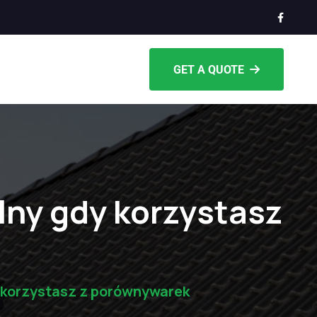
GET A QUOTE
lny gdy korzystasz
y korzystasz z porównywarek