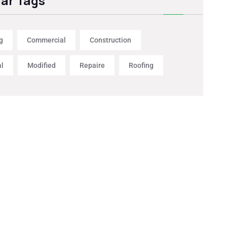
ar Tags
g
Commercial
Construction
al
Modified
Repaire
Roofing