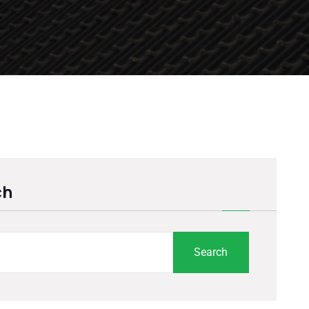
ch
Search