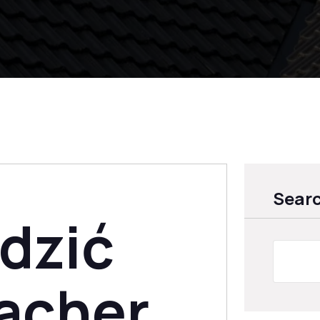
Sear
dzić
acher