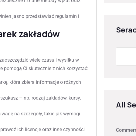
bezpieczne i znane metody wpłat oraz
nien jasno przedstawiać regulamin i
Sera
arek zakładów
aoszczędzić wiele czasu i wysiłku w
re pomogą Ci skutecznie z nich korzystać:
ę, która zbiera informacje o różnych
 szukasz – np. rodzaj zakładów, kursy,
All S
uwagę na szczegóły, takie jak wymogi
rawdź ich licencje oraz inne czynności
Commerci