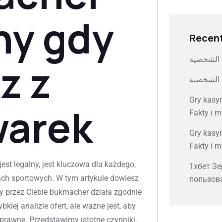
lny gdy
Recent
 الشخصية
z z
 الشخصية
Gry kasy
arek
Fakty i m
Gry kasy
Fakty i m
est legalny, jest kluczowa dla każdego,
1хбет Зе
ach sportowych. W tym artykule dowiesz
пользов
ny przez Ciebie bukmacher działa zgodnie
ej analizie ofert, ale ważne jest, aby
prawne. Przedstawimy istotne czynniki,