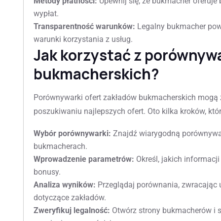
Metody płatności:
Upewnij się, że bukmacher oferuje 
wypłat.
Transparentność warunków:
Legalny bukmacher powi
warunki korzystania z usług.
Jak korzystać z porównyw
bukmacherskich?
Porównywarki ofert zakładów bukmacherskich mogą z
poszukiwaniu najlepszych ofert. Oto kilka kroków, któ
Wybór porównywarki:
Znajdź wiarygodną porównywark
bukmacherach.
Wprowadzenie parametrów:
Określ, jakich informacji
bonusy.
Analiza wyników:
Przeglądaj porównania, zwracając 
dotyczące zakładów.
Zweryfikuj legalność:
Otwórz strony bukmacherów i sp