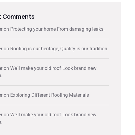
t Comments
er
on
Protecting your home From damaging leaks.
er
on
Roofing is our heritage, Quality is our tradition.
er
on
We’ll make your old roof Look brand new
n.
er
on
Exploring Different Roofing Materials
er
on
We’ll make your old roof Look brand new
n.