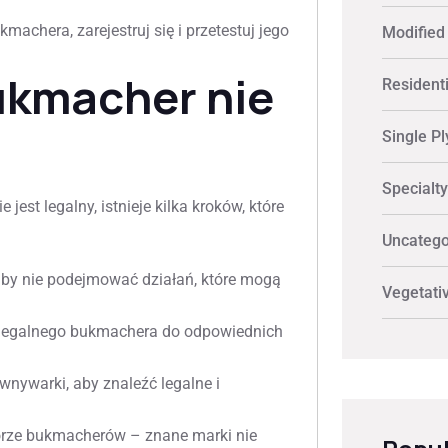
machera, zarejestruj się i przetestuj jego
Modified
bukmacher nie
Residenti
Single Pl
Specialt
est legalny, istnieje kilka kroków, które
Uncatego
aby nie podejmować działań, które mogą
Vegetati
elegalnego bukmachera do odpowiednich
nywarki, aby znaleźć legalne i
rze bukmacherów – znane marki nie