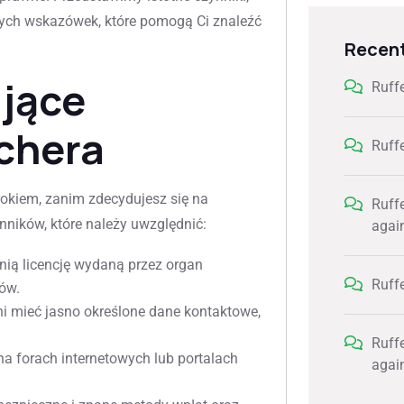
znych wskazówek, które pomogą Ci znaleźć
Recen
ujące
Ruff
chera
Ruff
rokiem, zanim zdecydujesz się na
Ruff
ynników, które należy uwzględnić:
agai
ią licencję wydaną przez organ
Ruff
sów.
 mieć jasno określone dane kontaktowe,
Ruff
na forach internetowych lub portalach
agai