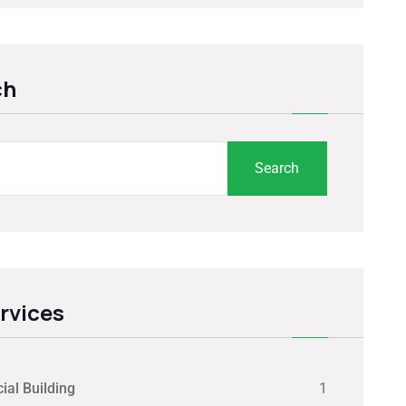
ch
Search
ervices
al Building
1